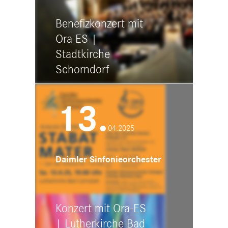
Benefizkonzert mit
Ora ES |
Stadtkirche
Schorndorf
19:00 - 20:30
13.
Ev. Stadtkirche Schorndorf
Kirchplatz, 73614 Schorndorf
04.2025
Daimler Sinfonieorchester
Konzert mit Ora-ES
| Lutherkirche Bad