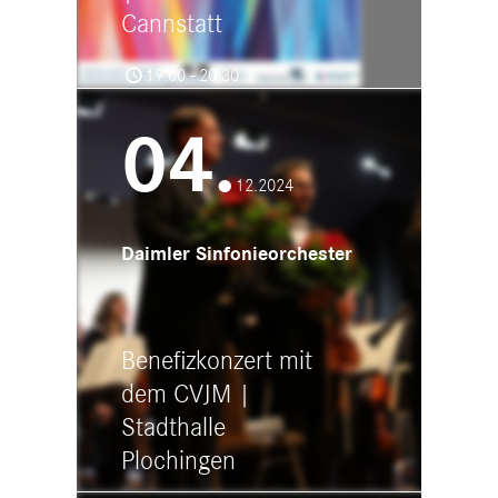
Cannstatt
19:00 - 20:30
Lutherkirche Bad Cannstatt
Waiblinger Str. 50, 70372 Stuttgart
04.
12.2024
Daimler Sinfonieorchester
Benefizkonzert mit
dem CVJM |
Stadthalle
Plochingen