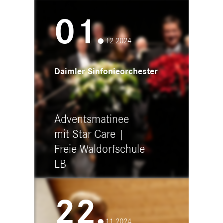
20:00 - 21:30
01.
Stadthalle Plochingen
Hermannstr. 25, 73207 Plochingen
12.2024
Daimler Sinfonieorchester
Adventsmatinee
mit Star Care |
Freie Waldorfschule
LB
11:00 - 12:30
22.
Freie Waldorfschule Ludwigsburg
Fröbelstraße 16, 71634 Ludwigsburg
11.2024