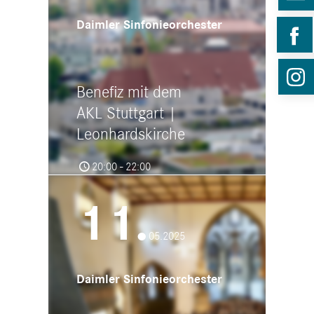
Daimler Sinfonieorchester
Benefiz mit dem
AKL Stuttgart |
Leonhardskirche
20:00 - 22:00
Leonhardskirche STuttgart
Leonhardsplatz, 70182 Stuttgart
11.
05.2025
Daimler Sinfonieorchester