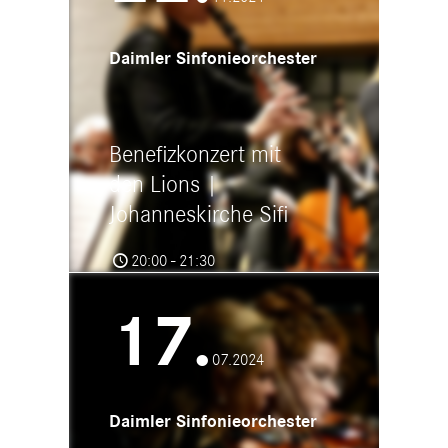
Daimler Sinfonieorchester
Benefizkonzert mit
den Lions |
Johanneskirche Sifi
20:00 - 21:30
Evangelische Johanneskirche
Sindelfingen
17.
Rechbergstraße 1, 71063
Sindelfingen
07.2024
Daimler Sinfonieorchester