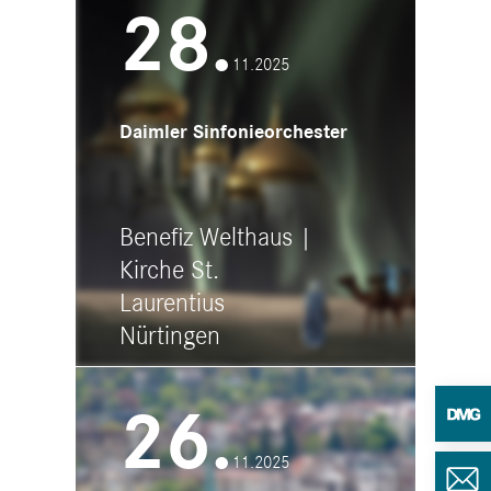
Seestr.29, 71083 Herrenberg
28.
11.2025
Daimler Sinfonieorchester
Benefiz Welthaus |
Kirche St.
Laurentius
Nürtingen
20:00 - 22:00
26.
Stadtkirche St.Laurentius
Kirchstr. 2, 72662 Nürtingen
11.2025