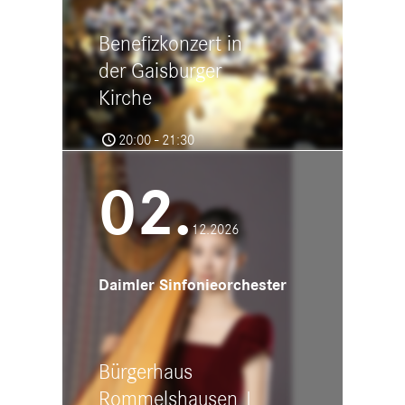
Benefizkonzert in
der Gaisburger
Kirche
20:00 - 21:30
Gaisburger Kirche
Faberstr.17, 70188 Stuttgart
02.
12.2026
Daimler Sinfonieorchester
Bürgerhaus
Rommelshausen |