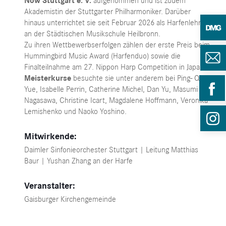
Now Stuttgart e. V.
aufgenommen und ist zudem
Akademistin der Stuttgarter Philharmoniker. Darüber
hinaus unterrichtet sie seit Februar 2026 als Harfenlehrerin
an der Städtischen Musikschule Heilbronn.
Zu ihren Wettbewerbserfolgen zählen der erste Preis beim
Hummingbird Music Award (Harfenduo) sowie die
Finalteilnahme am 27. Nippon Harp Competition in Japan.
Meisterkurse
besuchte sie unter anderem bei Ping- Qiu
Yue, Isabelle Perrin, Catherine Michel, Dan Yu, Masumi
Nagasawa, Christine Icart, Magdalene Hoffmann, Veronika
Lemishenko und Naoko Yoshino.
Mitwirkende:
Daimler Sinfonieorchester Stuttgart | Leitung Matthias
Baur | Yushan Zhang an der Harfe
Veranstalter:
Gaisburger Kirchengemeinde