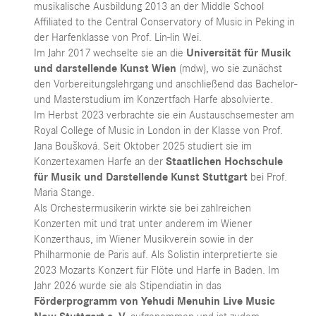
musikalische Ausbildung 2013 an der Middle School
Affiliated to the Central Conservatory of Music in Peking in
der Harfenklasse von Prof. Lin-lin Wei.
Im Jahr 2017 wechselte sie an die
Universität für Musik
und darstellende Kunst Wien
(mdw), wo sie zunächst
den Vorbereitungslehrgang und anschließend das Bachelor-
und Masterstudium im Konzertfach Harfe absolvierte.
Im Herbst 2023 verbrachte sie ein Austauschsemester am
Royal College of Music in London in der Klasse von Prof.
Jana Boušková. Seit Oktober 2025 studiert sie im
Konzertexamen Harfe an der
Staatlichen Hochschule
für Musik und Darstellende Kunst Stuttgart
bei Prof.
Maria Stange.
Als Orchestermusikerin wirkte sie bei zahlreichen
Konzerten mit und trat unter anderem im Wiener
Konzerthaus, im Wiener Musikverein sowie in der
Philharmonie de Paris auf. Als Solistin interpretierte sie
2023 Mozarts Konzert für Flöte und Harfe in Baden. Im
Jahr 2026 wurde sie als Stipendiatin in das
Förderprogramm von Yehudi Menuhin Live Music