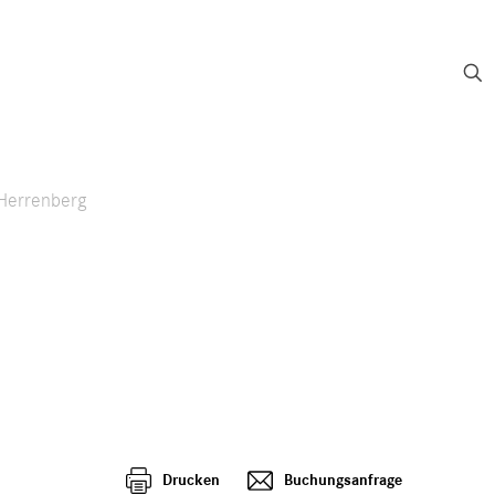
PRESSE
LINKS
LOGIN
ELLUNG
REPERTOIRE
BILDERGALERIE
KONTAKT
 Herrenberg
Drucken
Buchungsanfrage