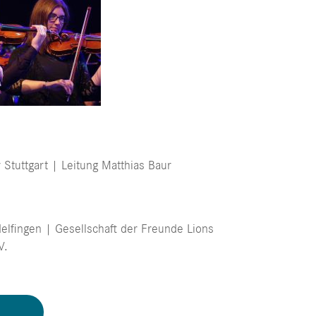
 Stuttgart | Leitung Matthias Baur
elfingen | Gesellschaft der Freunde Lions
V.
N