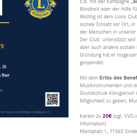
z.B. mit der Kampagne „
S
Blindheit oder der Hilfe fü
Wichtig ist dem Lions Clu
soziale Einsatz vor Ort, 
der Menschen in unserer
Der Club unterstützt seit
aber auch andere soziale 
Gründung hat er insgesam
gespendet.
Mit dem
Erlös des Benef
Musikinstrumenten und di
Grundschule Königsknoll i
Möglichkeit zu geben, Mus
Karten zu
20€
zzgl. VVG 
Information)
Marktplatz 1, 71063 Sinde