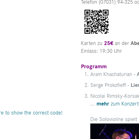
Telefon (07031) 94-325 o
Karten zu
25€
an der
Ab
Einlass: 19:30 Uhr
Programm
Aram Khachaturian -
Serge Prokofieff -
Lie
Nicolai Rimsky-Korsa
...
mehr
zum Konzer
e to show the correct code!
Die Solovioline spiel