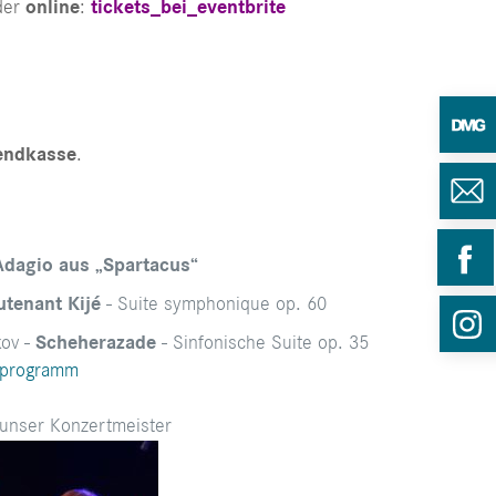
der
online
:
tickets_bei_eventbrite
endkasse
.
Adagio aus „Spartacus“
utenant Kijé
- Suite symphonique op. 60
kov -
Scheherazade
- Sinfonische Suite op. 35
tprogramm
t unser Konzertmeister