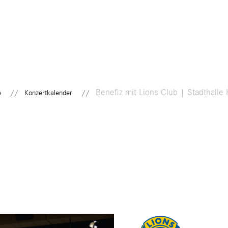
KONZERTKALENDER
GESCHICHTE
ENSEMBLEVORST
Benefiz mit Lions Club | Stadthalle
e
Konzertkalender