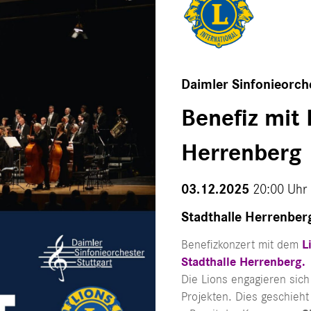
Daimler Sinfonieorch
Benefiz mit 
Herrenberg
03.12.2025
20:00 Uhr 
Stadthalle Herrenber
Benefizkonzert mit dem
L
Stadthalle Herrenberg
.
Die Lions engagieren sich 
Projekten. Dies geschieht