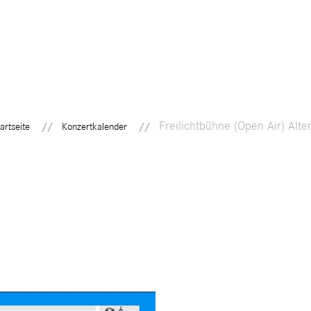
KONZERTKALENDER
GESCHICHTE
ENSEMBLEVORST
Freilichtbühne (Open Air) Alte
artseite
Konzertkalender