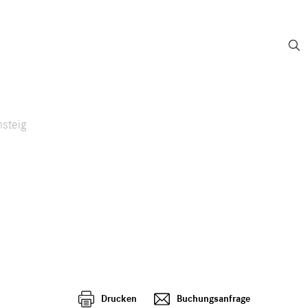
PRESSE
LINKS
LOGIN
ELLUNG
REPERTOIRE
BILDERGALERIE
KONTAKT
nsteig
Drucken
Buchungsanfrage