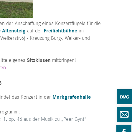
n der Anschaffung eines Konzertflügels für die
 Altensteig
auf der
Freilichtbühne
im
(Welkerstr.6) - Kreuzung Burg-, Welker- und
bitte eigenes
Sitzkissen
mitbringen!
ten.
g
.
findet das Konzert in der
Markgrafenhalle
programm:
r. 1, op. 46 aus der Musik zu „Peer Gynt“