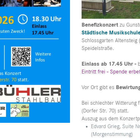
Benefizkonzert
zu Gunste
Städtische Musikschule
Schlossgarten Altensteig 
Speidelstraße.
Einlass ab 17.45 Uhr -
Eintritt frei - Spende erbe
Vor Ort gibt es
Bewirtun
Bei schlechter Witterung 
(Dorfer Str. 70) statt.
Auszug aus dem Konzert
Edvard Grieg, Suite N
(Morgenstimmung)