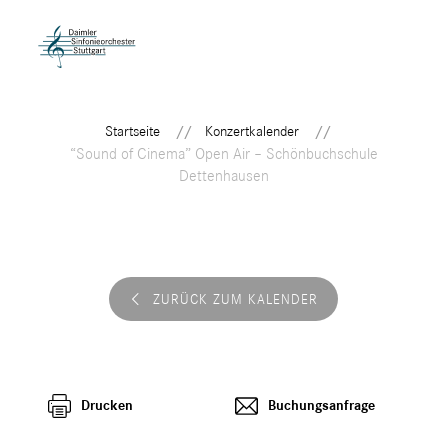
Startseite
Konzertkalender
“Sound of Cinema” Open Air – Schönbuchschule
Dettenhausen
ZURÜCK ZUM KALENDER
Drucken
Buchungsanfrage