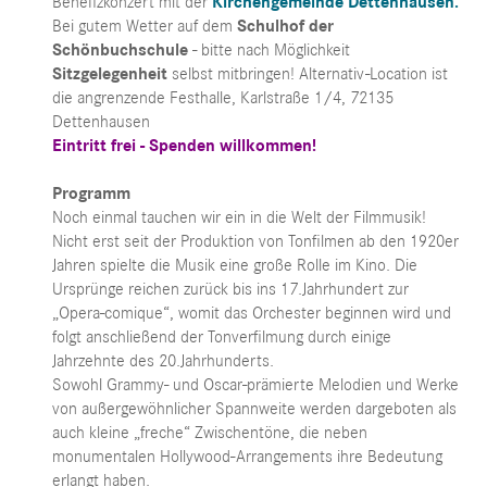
Benefizkonzert mit der
Kirchengemeinde Dettenhausen.
Bei gutem Wetter auf dem
Schulhof der
Schönbuchschule
- bitte nach Möglichkeit
Sitzgelegenheit
selbst mitbringen! Alternativ-Location ist
die angrenzende Festhalle, Karlstraße 1/4, 72135
Dettenhausen
Eintritt frei - Spenden willkommen!
Programm
Noch einmal tauchen wir ein in die Welt der Filmmusik!
Nicht erst seit der Produktion von Tonfilmen ab den 1920er
Jahren spielte die Musik eine große Rolle im Kino. Die
Ursprünge reichen zurück bis ins 17.Jahrhundert zur
„Opera-comique“, womit das Orchester beginnen wird und
folgt anschließend der Tonverfilmung durch einige
Jahrzehnte des 20.Jahrhunderts.
Sowohl Grammy- und Oscar-prämierte Melodien und Werke
von außergewöhnlicher Spannweite werden dargeboten als
auch kleine „freche“ Zwischentöne, die neben
monumentalen Hollywood-Arrangements ihre Bedeutung
erlangt haben.