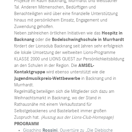
Projekte im Raum Backnang, Murrhardt und Weissacher
Tal. Anderen Mitmenschen, Bedürftigen und
Benachteiligten wird über eine finanzielle Unterstützung
hinaus mit persönlichem Einsatz, Engagement und
Zuwendung geholfen.
Neben zahlreichen örtlichen Initiativen wie das
Hospitz in
Backnang
oder die
Bodelschwinghschule in Murrhardt
fördert der Lionsclub Backnang seit Jahren sehr erfolgreich
die lokale Umsetzung der weltweiten Lions-Programme
KLASSE 2000 und LIONS QUEST zur Persönlichkeitsbildung
an den Schulen in der Region. Die
AMSEL-
Kontaktgruppe
wird ebenso unterstützt wie die
Jugendmusikpreis-Wettbewerbe
in Backnang und in
Murrhardt.
Regelmäßig beteiligen sich die Mitglieder sich dazu am
Weihnachtsmarkt in Backnang, wo der Stand in
Rathausnähe mit einem Verkaufsstand für
Selbstgebackenes und Bastelarbeit immer großen
Zuspruch hat.
(Auszug aus der Lions-Club-Homepage)
PROGRAMM
Gioachino
Rossini
, Ouvertüre zu „Die Diebische