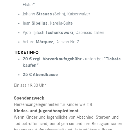
Elster“
Johann
Strauss
(Sohn), Kaiserwalzer
Jean
Sibelius
, Karelia-Suite
Pjotr Iljitsch
Tschaikowski
, Capriccio italien
Arturo
Márquez
, Danzon Nr. 2
TICKETINFO
20 € zzgl. Vorverkaufsgebühr -
unten bei
"Tickets
kaufen"
25 € Abendkasse
Einlass 19.30 Uhr
Spendenzweck
Herzensangelegenheiten für Kinder wie z.B.
Kinder- und Jugendhospizdienst
Wenn Kinder und Jugendliche von Abschied, Sterben und
Tod betroffen sind, benötigen sie und ihre Bezugspersonen