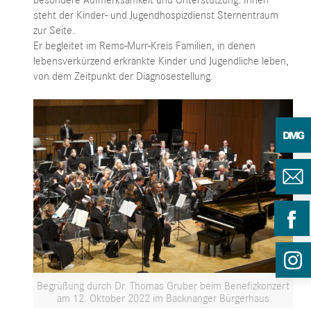
besondere Aufmerksamkeit und Unterstützung. Ihnen
steht der Kinder- und Jugendhospizdienst Sternentraum
zur Seite.
Er begleitet im Rems-Murr-Kreis Familien, in denen
lebensverkürzend erkrankte Kinder und Jugendliche leben,
von dem Zeitpunkt der Diagnosestellung.
Begrüßung durch Dr. Thomas Gruber beim Benefizkonzert
am 12. Oktober 2022 im Backnanger Bürgerhaus